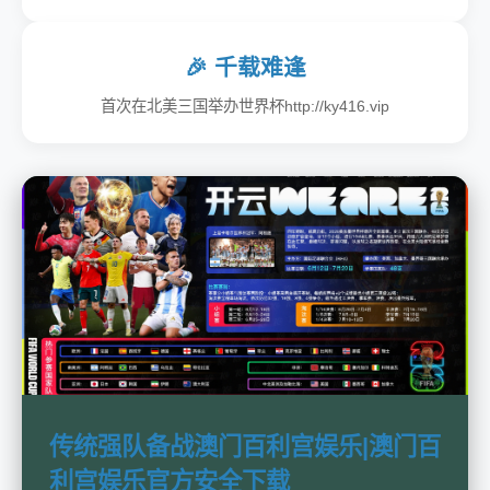
🎉 千载难逢
首次在北美三国举办世界杯http://ky416.vip
传统强队备战澳门百利宫娱乐|澳门百
利宫娱乐官方安全下载