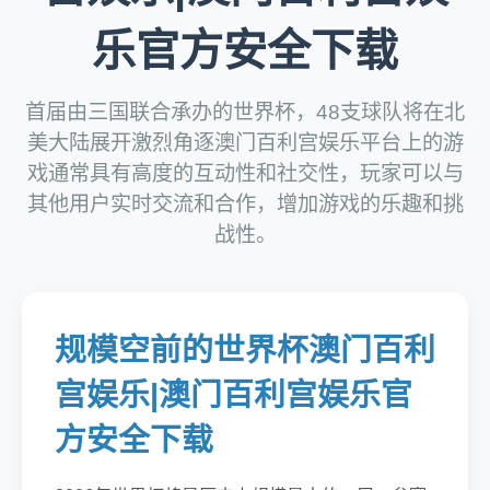
乐官方安全下载
首届由三国联合承办的世界杯，48支球队将在北
美大陆展开激烈角逐澳门百利宫娱乐平台上的游
戏通常具有高度的互动性和社交性，玩家可以与
其他用户实时交流和合作，增加游戏的乐趣和挑
战性。
规模空前的世界杯澳门百利
宫娱乐|澳门百利宫娱乐官
方安全下载